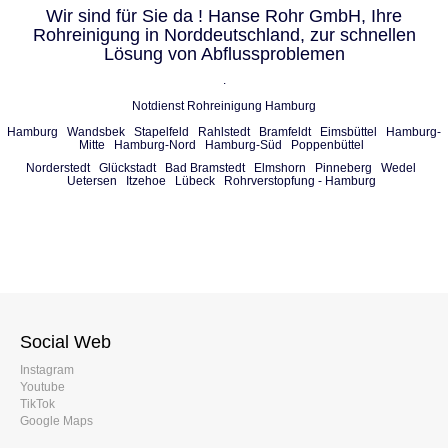
Wir sind für Sie da ! Hanse Rohr GmbH, Ihre
Rohreinigung in Norddeutschland, zur schnellen
Lösung von Abflussproblemen
.
Notdienst Rohreinigung Hamburg
Hamburg
Wandsbek
Stapelfeld
Rahlstedt
Bramfeldt
Eimsbüttel
Hamburg-
Mitte
Hamburg-Nord
Hamburg-Süd
Poppenbüttel
Norderstedt
Glückstadt
Bad Bramstedt
Elmshorn
Pinneberg
Wedel
Uetersen
Itzehoe
Lübeck
Rohrverstopfung - Hamburg
Social Web
Instagram
Youtube
TikTok
Google Maps